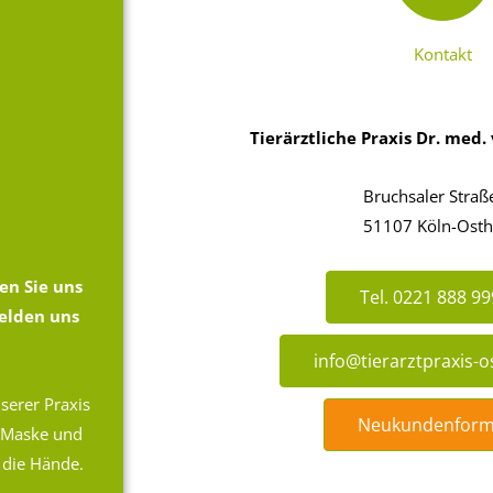
Kontakt
Tierärztliche Praxis
Dr. med. 
Bruchsaler Straß
51107 Köln-Ost
en Sie uns
Tel. 0221 888 99
melden uns
info@tierarztpraxis-
serer Praxis
Neukundenform
-Maske und
e die Hände.