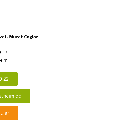
vet. Murat Caglar
e 17
heim
9 22
ostheim.de
ular