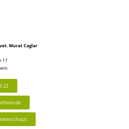
vet. Murat Caglar
e 17
heim
9 22
ostheim.de
atenschutz)