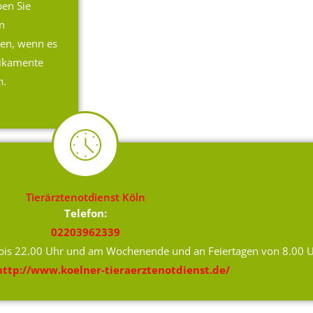
ben Sie
n
en, wenn es
dikamente
n.
Tierärztenotdienst Köln
Telefon:
02203962339
 bis 22.00 Uhr und am Wochenende und an Feiertagen von 8.00 U
http://www.koelner-tieraerztenotdienst.de/