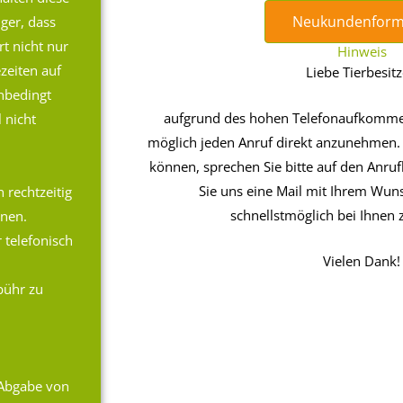
Neukundenform
iger, dass
t nicht nur
Hinweis
zeiten auf
Liebe Tierbesitz
unbedingt
aufgrund des hohen Telefonaufkommen
 nicht
möglich jeden Anruf direkt anzunehmen. F
können, sprechen Sie bitte auf den Anru
Sie uns eine Mail mit Ihrem Wun
 rechtzeitig
schnellstmöglich bei Ihnen
nnen.
 telefonisch
Vielen Dank!
bühr zu
 Abgabe von