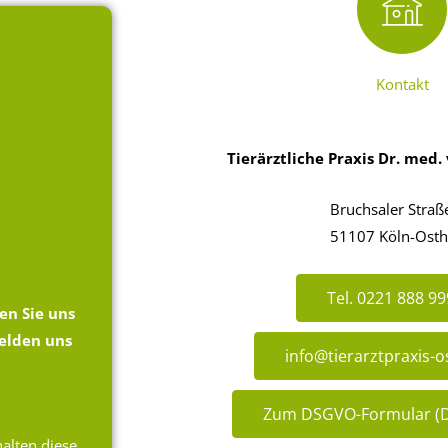
Kontakt
Tierärztliche Praxis
Dr. med. 
Bruchsaler Straß
51107 Köln-Ost
Tel. 0221 888 99
en Sie uns
melden uns
info@tierarztpraxis-
Zum DSGVO-Formular (D
halten diese