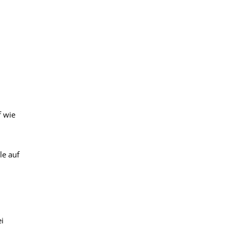
f wie
le auf
ei